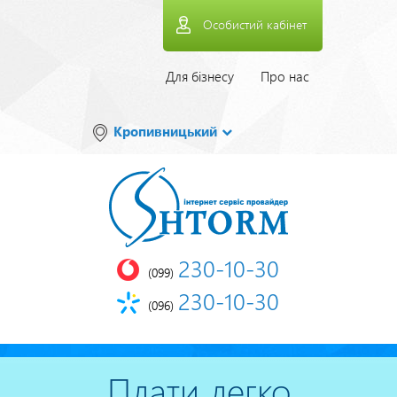
Перейти
Особистий кабінет
до
основного
вмісту
Верхнее
Для бізнесу
Про нас
меню
Кропивницький
230-10-30
(099)
230-10-30
(096)
Плати легко