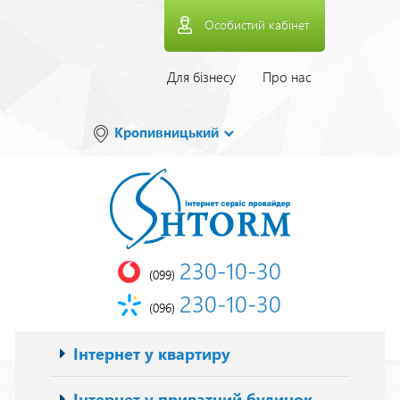
Перейти
Особистий кабінет
до
основного
вмісту
Верхнее
Для бізнесу
Про нас
меню
Кропивницький
230-10-30
(099)
230-10-30
(096)
Основна
Інтернет у квартиру
навіґація
Інтернет у приватний будинок