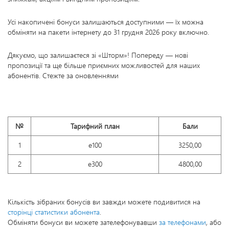
Усі накопичені бонуси залишаються доступними — їх можна
обміняти на пакети інтернету до 31 грудня 2026 року включно.
Дякуємо, що залишаєтеся зі «Шторм»! Попереду — нові
пропозиції та ще більше приємних можливостей для наших
абонентів. Стежте за оновленнями
№
Тарифний план
Бали
1
e100
3250,00
2
e300
4800,00
Кількість зібраних бонусів ви завжди можете подивитися на
сторінці статистики абонента
.
Обміняти бонуси ви можете зателефонувавши
за телефонами
, або