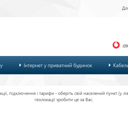
Ве
Для
м
(09
ру
Інтернет у приватний будинок
Кабел
ції, підключення і тарифи - оберіть свій населений пункт (у л
геолокації зробити це за Вас.