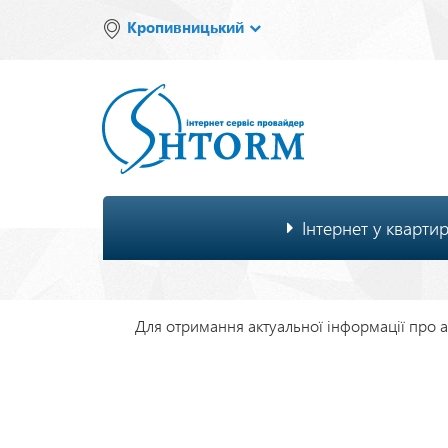
Перейти
Кропивницький
до
основного
вмісту
Основна
Інтернет у кварти
навіґація
Для отримання актуальної інформації про ак