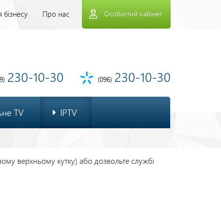
рхнее
 бізнесу
Про нас
Особистий кабінет
еню
230-10-30
230-10-30
9)
(096)
ьне TV
IPTV
івому верхньому кутку) або дозвольте службі