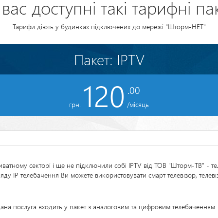
вас доступні такі тарифні па
Тарифи діють у будинках підключених до мережі "Шторм-НЕТ"
Пакет: IPTV
120
грн.
/місяць
иватному секторі і ще не підключили собі IPTV від ТОВ "Шторм-ТВ" - т
яду IP телебачення Ви можете використовувати смарт телевізор, телеві
ана послуга входить у пакет з аналоговим та цифровим телебаченням.