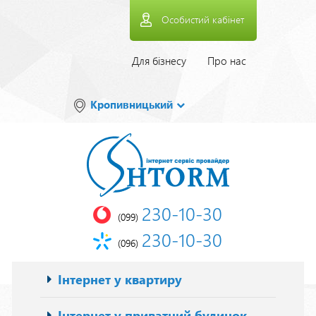
Перейти
Особистий кабінет
до
основного
вмісту
Верхнее
Для бізнесу
Про нас
меню
Кропивницький
230-10-30
(099)
230-10-30
(096)
Основна
Інтернет у квартиру
навіґація
Інтернет у приватний будинок