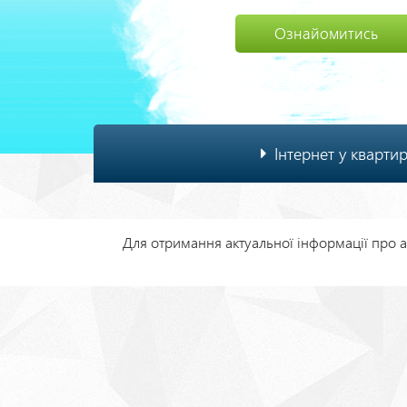
Ознайомитись
Основна
Інтернет у кварти
навіґація
Для отримання актуальної інформації про ак