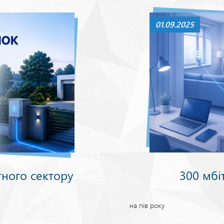
01.09.2025
тного сектору
300 мбіт
на пів року