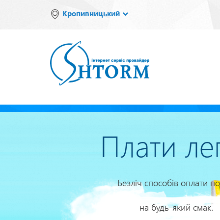
Перейти
Кропивницький
до
основного
вмісту
Плати ле
Безліч способів оплати по
на будь-який смак.