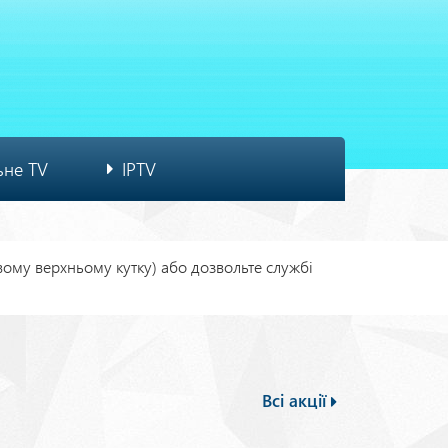
ьне TV
IPTV
івому верхньому кутку) або дозвольте службі
Всі акції