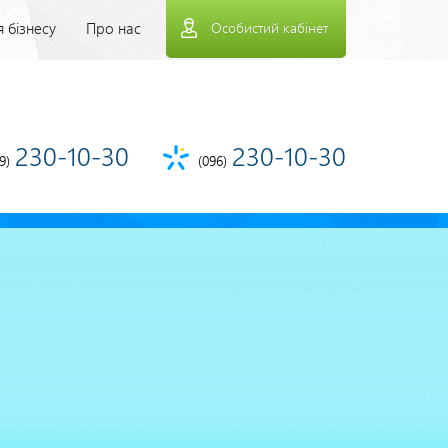
рхнее
 бізнесу
Про нас
Особистий кабінет
еню
230-10-30
230-10-30
9)
(096)