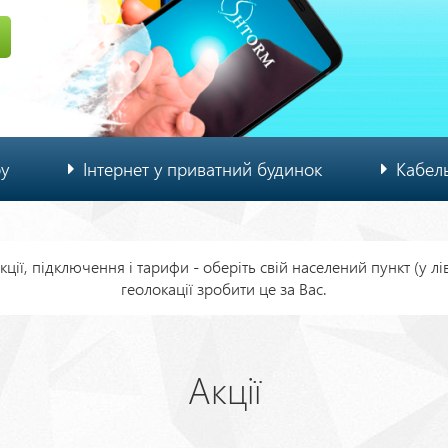
ру
Інтернет у приватний будинок
Кабел
ції, підключення і тарифи - оберіть свій населений пункт (у л
геолокації зробити це за Вас.
Акції