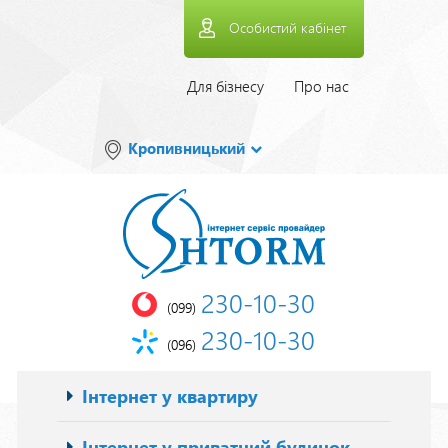
Перейти
Особистий кабінет
до
основного
вмісту
Верхнее
Для бізнесу
Про нас
меню
Кропивницький
230-10-30
(099)
230-10-30
(096)
Основна
Інтернет у квартиру
навіґація
Інтернет у приватний будинок