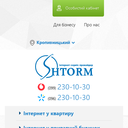
Перейти
Особистий кабінет
до
основного
вмісту
Верхнее
Для бізнесу
Про нас
меню
Кропивницький
230-10-30
(099)
230-10-30
(096)
Основна
Інтернет у квартиру
навіґація
Інтернет у приватний будинок