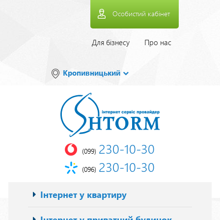
Перейти
Особистий кабінет
до
основного
вмісту
Верхнее
Для бізнесу
Про нас
меню
Кропивницький
230-10-30
(099)
230-10-30
(096)
Основна
Інтернет у квартиру
навіґація
Інтернет у приватний будинок