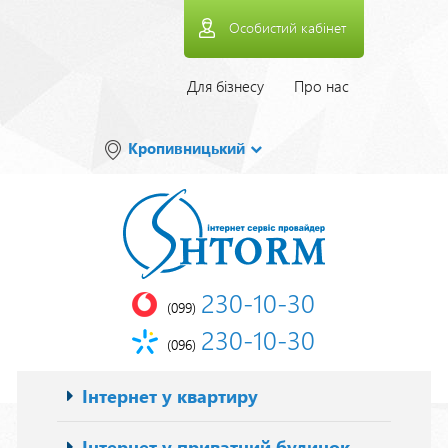
Перейти
Особистий кабінет
до
основного
вмісту
Верхнее
Для бізнесу
Про нас
меню
Кропивницький
230-10-30
(099)
230-10-30
(096)
Основна
Інтернет у квартиру
навіґація
Інтернет у приватний будинок