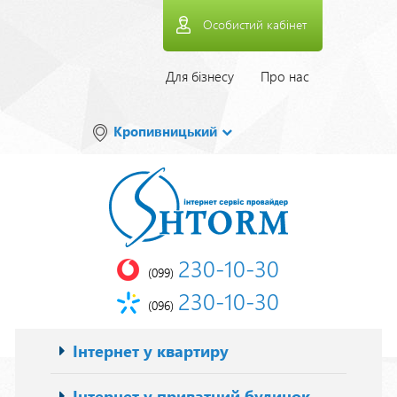
Перейти
Особистий кабінет
до
основного
вмісту
Верхнее
Для бізнесу
Про нас
меню
Кропивницький
230-10-30
(099)
230-10-30
(096)
Основна
Інтернет у квартиру
навіґація
Інтернет у приватний будинок