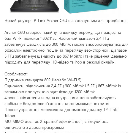
Новий роутер TP-Link Archer C6U став доступним для придбання.
Archer C6U створює надійну та швидку мережу, що працює на
базі Wi-Fi технології 802.11ac. Частотний діапазон 2,4 ГГц
забезпечує швидкість до 300 Мбіт/с і може використовуватись для
розсилки електронної пошти та перегляду веб-сторінок. Діапазон
5 ГГц забезпечує швидкість до 867 Мбіт/с і таке рішення ідеально
підходить для перегляду HD-відео та ігор в режимі онлайн.
Oсобливості:
Підтримка стандарта 802.11ac(або Wi-Fi 5)
Одночасні підключення 2,4 ГГц 300 Мбіт/с і 5 ГГц 867 Мбіт/с із
загальною пропускною здатністю до 1200 Мбіт/с
4 зовнішніх антени та одна внутрішня антена забезпечують
стабільне бездротове з'єднання та оптимальне покриття
Просте управління мережею за допомогою додатку TP-Link
Tether
MU-MIMO досягає 2-кратної ефективності, спілкуючись
одночасно з двома пристроями