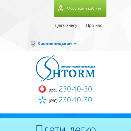
Перейти
Особистий кабінет
до
основного
вмісту
Верхнее
Для бізнесу
Про нас
меню
Кропивницький
230-10-30
(099)
230-10-30
(096)
Плати легко