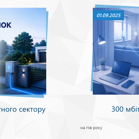
01.09.2025
тного сектору
300 мбіт
на пів року