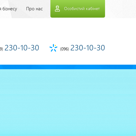
рхнее
 бізнесу
Про нас
Особистий кабінет
еню
230-10-30
230-10-30
9)
(096)