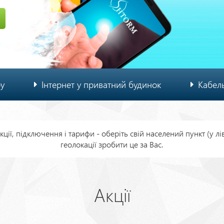
ру
Інтернет у приватний будинок
Кабел
ції, підключення і тарифи - оберіть свій населений пункт (у л
геолокації зробити це за Вас.
Акції