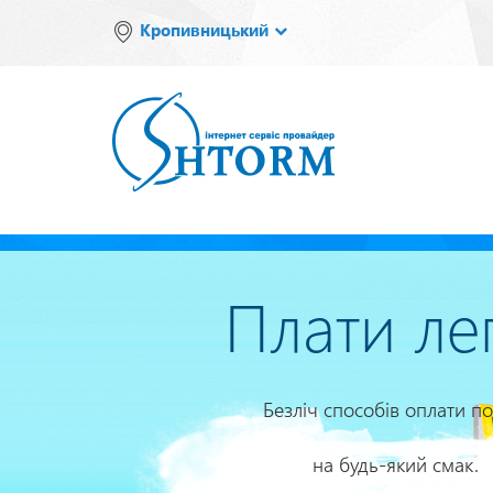
Перейти
Кропивницький
до
основного
вмісту
Плати ле
Безліч способів оплати по
на будь-який смак.