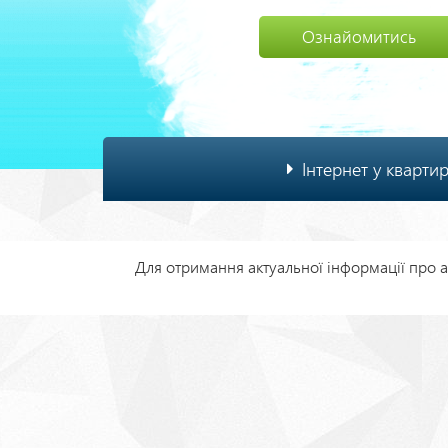
Ознайомитись
Основна
Інтернет у кварти
навіґація
Для отримання актуальної інформації про ак