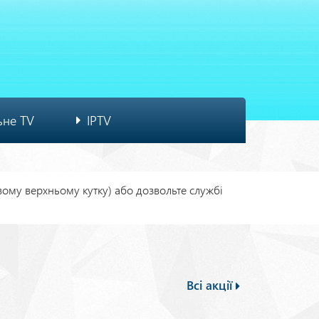
ьне TV
IPTV
івому верхньому кутку) або дозвольте службі
Всі акції