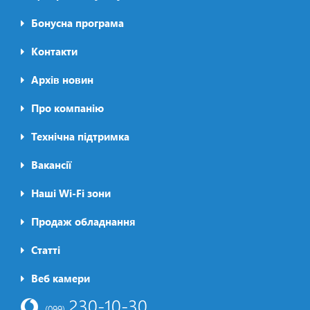
menu
Бонусна програма
Контакти
Архів новин
Про компанію
Футер2
Технічна підтримка
Вакансії
Наші Wi-Fi зони
Продаж обладнання
Статті
Футер3
Веб камери
230-10-30
(099)