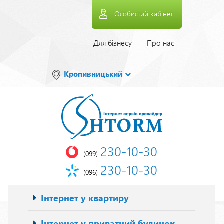
Перейти
Особистий кабінет
до
основного
вмісту
Верхнее
Для бізнесу
Про нас
меню
Кропивницький
230-10-30
(099)
230-10-30
(096)
Основна
Інтернет у квартиру
навіґація
Інтернет у приватний будинок