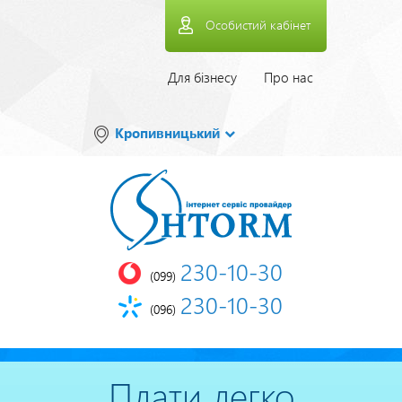
Перейти
Особистий кабінет
до
основного
вмісту
Верхнее
Для бізнесу
Про нас
меню
Кропивницький
230-10-30
(099)
230-10-30
(096)
Плати легко