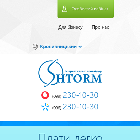
Перейти
Особистий кабінет
до
основного
вмісту
Верхнее
Для бізнесу
Про нас
меню
Кропивницький
230-10-30
(099)
230-10-30
(096)
Плати легко