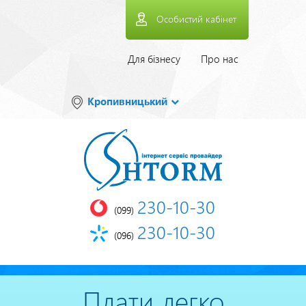
Перейти
Особистий кабінет
до
основного
вмісту
Верхнее
Для бізнесу
Про нас
меню
Кропивницький
230-10-30
(099)
230-10-30
(096)
Плати легко