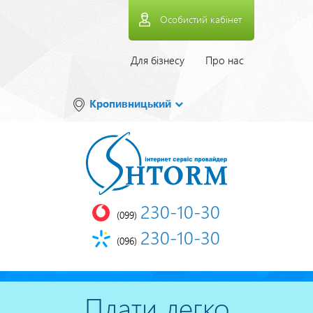
Перейти
Особистий кабінет
до
основного
вмісту
Верхнее
Для бізнесу
Про нас
меню
Кропивницький
230-10-30
(099)
230-10-30
(096)
Плати легко