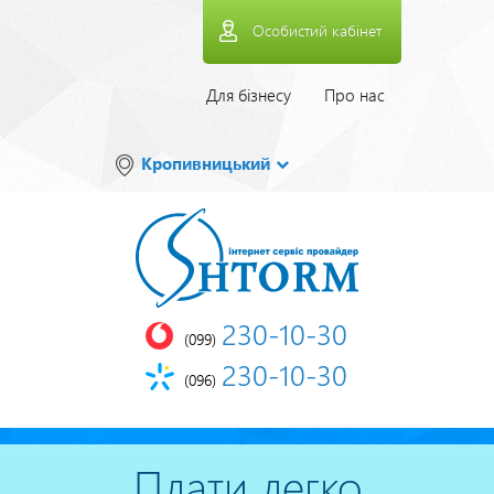
Перейти
Особистий кабінет
до
основного
вмісту
Верхнее
Для бізнесу
Про нас
меню
Кропивницький
230-10-30
(099)
230-10-30
(096)
Плати легко