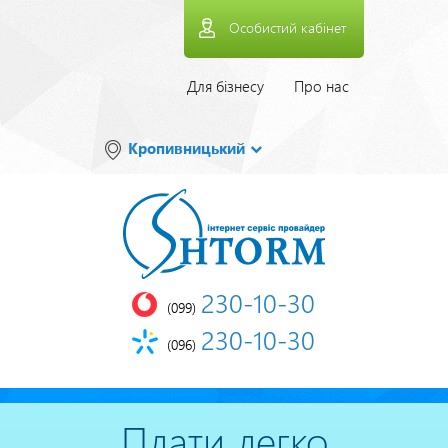
Перейти
Особистий кабінет
до
основного
вмісту
Верхнее
Для бізнесу
Про нас
меню
Кропивницький
230-10-30
(099)
230-10-30
(096)
Плати легко