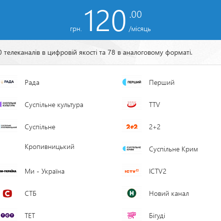
120
грн.
/місяць
 телеканалів в цифровій якості та 78 в аналоговому форматі.
Рада
Перший
Суспільне культура
TTV
Суспільне
2+2
Кропивницький
Суспільне Крим
Ми - Україна
ICTV2
СТБ
Новий канал
ТЕТ
Бігуді