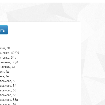
ить
ила, 10
ченка, 42/29
ченка, 54а
ьгиних, 39/4
ьгиних, 41
еля, 1д
еля, 1е
вського, 52
вського, 54
вського, 56
вського, 58
вського, 58а
вського, 62