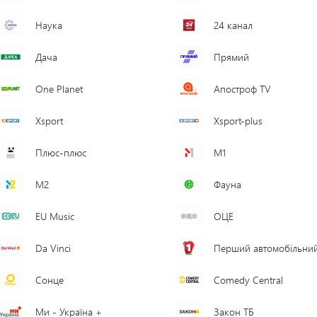
Наука
24 канал
Дача
Прямий
One Planet
Апостроф TV
Xsport
Xsport-plus
Плюс-плюс
M1
M2
Фауна
EU Music
ОЦЕ
Da Vinci
Перший автомобільни
Сонце
Comedy Central
Ми - Україна +
Закон ТБ