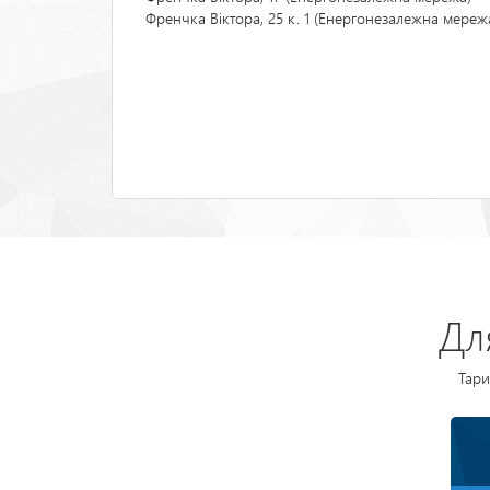
Френчка Віктора, 25 к. 1 (Енергонезалежна мереж
Розбивка
на
сторінки
Дл
Тари