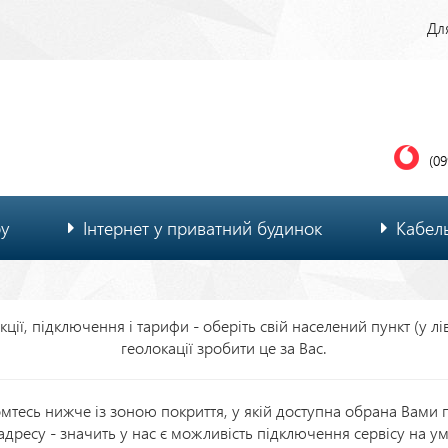
Ве
Для
м
(09
ру
Інтернет у приватний будинок
Кабел
ції, підключення і тарифи - оберіть свій населений пункт (у л
геолокації зробити це за Вас.
мтесь нижче із зоною покриття, у якій доступна обрана Вами п
дресу - значить у нас є можливість підключення сервісу на у