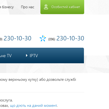
рхнее
 бізнесу
Про нас
Особистий кабінет
еню
230-10-30
230-10-30
9)
(096)
ьне TV
IPTV
івому верхньому кутку) або дозвольте службі
ослуга.
мовах,
що діють на даний момент
.