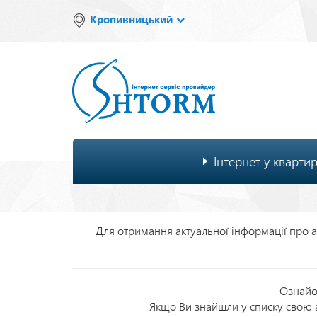
Перейти
Кропивницький
до
основного
вмісту
Основна
Інтернет у кварти
навіґація
Для отримання актуальної інформації про ак
Ознайо
Якщо Ви знайшли у списку свою а