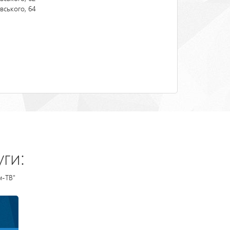
вського, 64
ги:
м-ТВ"