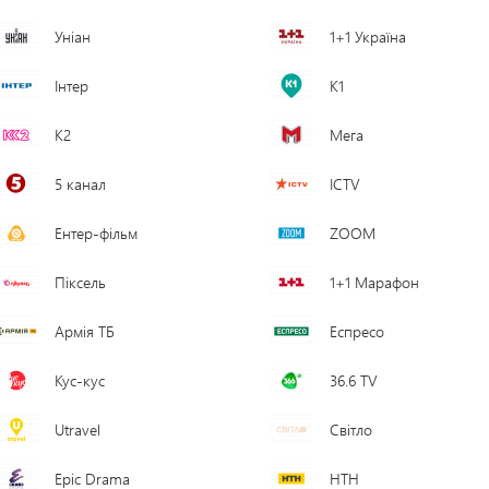
Уніан
1+1 Україна
Інтер
К1
К2
Мега
5 канал
ICTV
Ентер-фільм
ZOOM
Піксель
1+1 Марафон
Армія ТБ
Еспресо
Кус-кус
36.6 TV
Utravel
Світло
Epic Drama
НТН