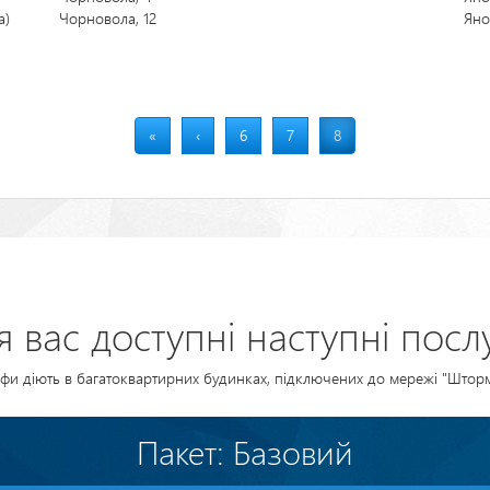
а)
Чорновола, 12
Яно
Перша
«
Попередня
‹
Страница
6
Страница
7
Поточна
8
сторінка
сторінка
сторінка
я вас доступні наступні послу
фи діють в багатоквартирних будинках, підключених до мережі "Штор
Пакет: Базовий