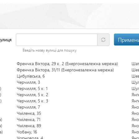
Примен
вулиця
Введіть назву вулиці для пошуку
Френчка Віктора, 29 к. 2 (Енергонезалежна мережа)
Шат
Френчка Віктора, 31/11 (Енергонезалежна мережа)
Шев
Цибулівська, 6
Шев
Черчилля, 3
Шул
)
Черчилля, 5 к. 1
Шул
)
Черчилля, 5 к. 2
Янг
)
Черчилля, 5 к. 3
Янг
Черчилля, 7
Яно
Чміленка, 35
Яно
а)
Чміленка, 71
Яно
а)
Чміленка, 89
Яно
а)
Чобану, 16
Яно
Чорновола, 4
Яно