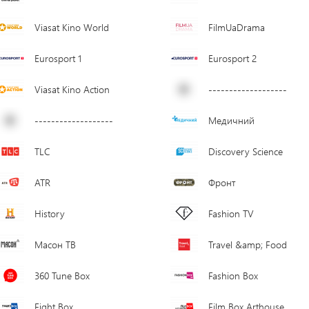
Viasat Kino World
FilmUaDrama
Eurosport 1
Eurosport 2
Viasat Kino Action
-------------------
-------------------
Медичний
TLC
Discovery Science
ATR
Фронт
History
Fashion TV
Масон ТВ
Travel &amp; Food
360 Tune Box
Fashion Box
Fight Box
Film Box Arthouse