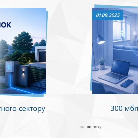
01.09.2025
тного сектору
300 мбіт
на пів року