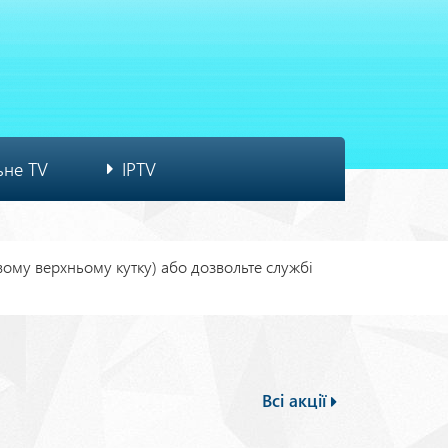
ьне TV
IPTV
івому верхньому кутку) або дозвольте службі
Всі акції