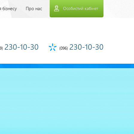
рхнее
 бізнесу
Про нас
Особистий кабінет
еню
230-10-30
230-10-30
9)
(096)