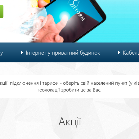
ру
Інтернет у приватний будинок
Кабел
ції, підключення і тарифи - оберіть свій населений пункт (у л
геолокації зробити це за Вас.
Акції