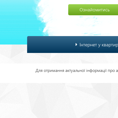
Ознайомитись
Основна
Інтернет у кварти
навіґація
Для отримання актуальної інформації про ак