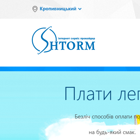
Перейти
Кропивницький
до
основного
вмісту
Плати ле
Безліч способів оплати по
на будь-який смак.