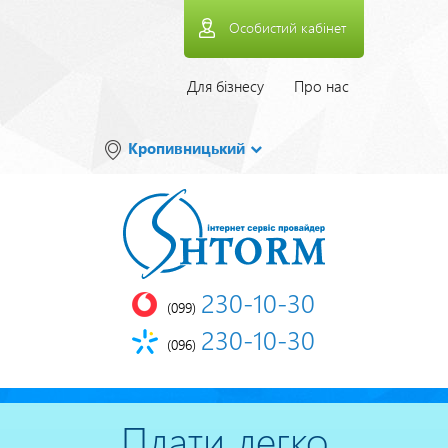
Перейти
Особистий кабінет
до
основного
вмісту
Верхнее
Для бізнесу
Про нас
меню
Кропивницький
230-10-30
(099)
230-10-30
(096)
Плати легко